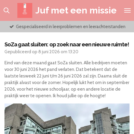
Ga
Juf met een missie
direct
naar
de
Gespecialiseerd in leerproblemen en leerachterstanden
hoofdinhoud
SoZa gaat sluiten: op zoek naar een nieuwe ruimte!
Gepubliceerd op 8 juni 2026 om 13:20
Eind van deze maand gaat SoZa sluiten. Alle bedrijven moeten
voor 30 juni 2026 het pand verlaten. Dat betekent dat de
laatste lesweek 22 juni t/m 26 juni 2026 zal zijn. Daarna sluit de
praktijk alvast voor de zomer. Hopelijk lukt het om in september
2026, voor het nieuwe schooljaar, op een andere locatie de
praktijk weer te openen. Ik houd jullie op de hoogte!