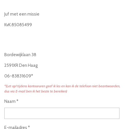
Juf met een missie
KvK:85085499
Bordewijklaan 38
2591XR Den Haag
06-83831609*
*(Let op! tijdens kantooruren geef ik les en kan ik de telefoon niet beantwoorden,
dus via E-mail ben ik het beste te bereiken)
Naam *
E-mailadres *