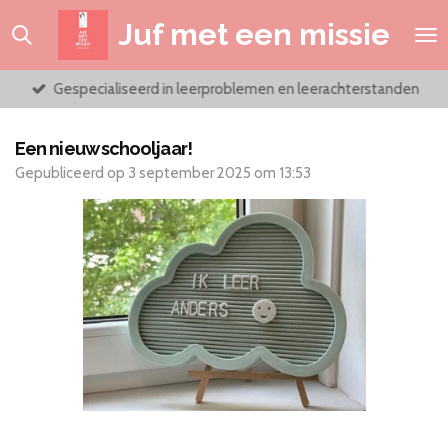
Ga
Juf met een missie
direct
naar
de
Gespecialiseerd in leerproblemen en leerachterstanden
hoofdinhoud
Een nieuw schooljaar!
Gepubliceerd op 3 september 2025 om 13:53